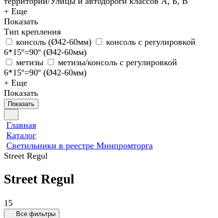
территории/Улицы и автодороги классов А, Б, В
+ Еще
Показать
Тип крепления
консоль (Ø42-60мм)
консоль с регулировкой
6*15º=90º (Ø42-60мм)
метизы
метизы/консоль с регулировкой
6*15º=90º (Ø42-60мм)
+ Еще
Показать
Показать
Главная
Каталог
Светильники в реестре Минпромторга
Street Regul
Street Regul
15
Все фильтры