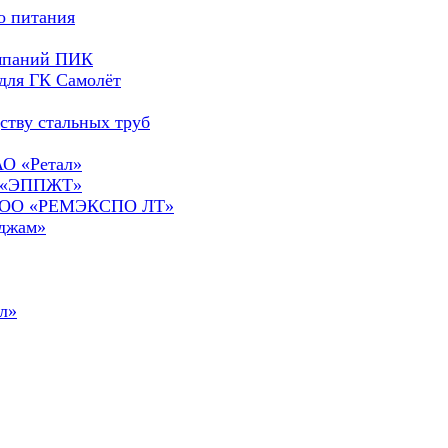
о питания
омпаний ПИК
для ГК Самолёт
ству стальных труб
АО «Ретал»
О «ЭППЖТ»
а ООО «РЕМЭКСПО ЛТ»
сджам»
л»