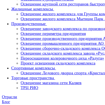
Освещение крупной сети ресторанов быстрог
Жилищные комплексы
Освещение жилого комплекса для Группы к
Освещение жилого комплекса Мытищи Парк 
Производственные
Освещение заводского комплекса по производ
Освещение периметра предприятия
Освещение производственного предприятия 
Освещение промышленного предприятия А
Освещение сборочно-складского комплекс
Освещение складского комплекса завода «Ру
Переоснащение колеровочного цеха «Радуга»
Проект освещения складского комплекса
Спортивные комплексы
Освещение Ледового дворца спорта «Кристал
Торговые пространства
Освещение магазина сети Каляев
ТРЦ РИО
Отрасли
Блог