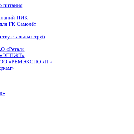
о питания
омпаний ПИК
для ГК Самолёт
ству стальных труб
АО «Ретал»
О «ЭППЖТ»
а ООО «РЕМЭКСПО ЛТ»
сджам»
л»